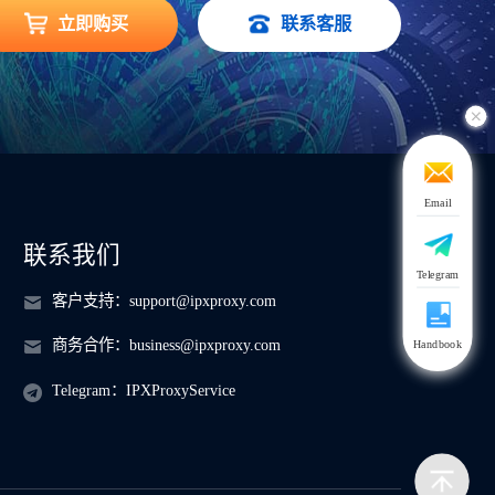
立即购买
联系客服
Email
联系我们
Telegram
客户支持：
support@ipxproxy.com
商务合作：
business@ipxproxy.com
Handbook
Telegram：
IPXProxyService